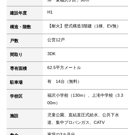
停「東福沢3 区」90ｍ
H1
建設年度
【耐火】壁式構造3階建（1棟、EV無）
構造・階数
公営12戸
戸数
3DK
間取り
62.5平方メートル
専有面積
有 14台（無料）
駐車場
福沢小学校（130m）、上滝中学校（3.3
学校区
00m）
児童公園、直結直圧式給水、公共下水
施設
道、集中プロパンガス、CATV
家賃の3カ月分