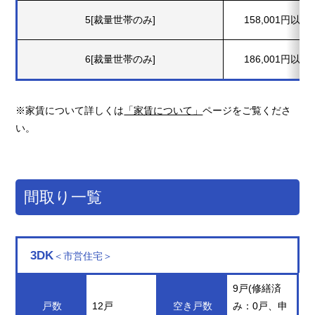
5[裁量世帯のみ]
158,001円以上 
6[裁量世帯のみ]
186,001円以上 
※家賃について詳しくは
「家賃について」
ページをご覧くださ
い。
間取り一覧
3DK
＜市営住宅＞
9戸(修繕済
戸数
12戸
空き戸数
み：0戸、申