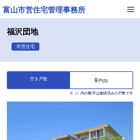
富山市営住宅管理事務所
福沢団地
市営住宅
空き戸数
9
戸(0)
※（）内の数字は修繕済みの戸数です